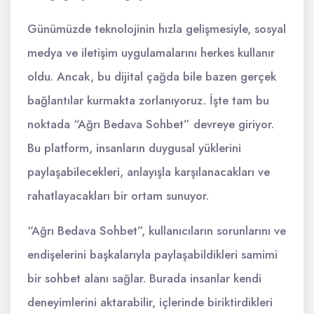
Günümüzde teknolojinin hızla gelişmesiyle, sosyal
medya ve iletişim uygulamalarını herkes kullanır
oldu. Ancak, bu dijital çağda bile bazen gerçek
bağlantılar kurmakta zorlanıyoruz. İşte tam bu
noktada “Ağrı Bedava Sohbet” devreye giriyor.
Bu platform, insanların duygusal yüklerini
paylaşabilecekleri, anlayışla karşılanacakları ve
rahatlayacakları bir ortam sunuyor.
“Ağrı Bedava Sohbet”, kullanıcıların sorunlarını ve
endişelerini başkalarıyla paylaşabildikleri samimi
bir sohbet alanı sağlar. Burada insanlar kendi
deneyimlerini aktarabilir, içlerinde biriktirdikleri