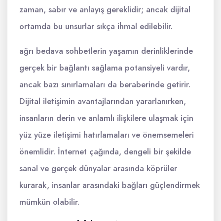
zaman, sabır ve anlayış gereklidir; ancak dijital
ortamda bu unsurlar sıkça ihmal edilebilir.
ağrı bedava sohbetlerin yaşamın derinliklerinde
gerçek bir bağlantı sağlama potansiyeli vardır,
ancak bazı sınırlamaları da beraberinde getirir.
Dijital iletişimin avantajlarından yararlanırken,
insanların derin ve anlamlı ilişkilere ulaşmak için
yüz yüze iletişimi hatırlamaları ve önemsemeleri
önemlidir. İnternet çağında, dengeli bir şekilde
sanal ve gerçek dünyalar arasında köprüler
kurarak, insanlar arasındaki bağları güçlendirmek
mümkün olabilir.