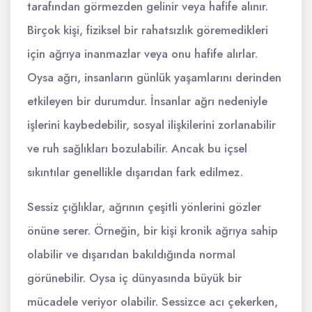
tarafından görmezden gelinir veya hafife alınır.
Birçok kişi, fiziksel bir rahatsızlık göremedikleri
için ağrıya inanmazlar veya onu hafife alırlar.
Oysa ağrı, insanların günlük yaşamlarını derinden
etkileyen bir durumdur. İnsanlar ağrı nedeniyle
işlerini kaybedebilir, sosyal ilişkilerini zorlanabilir
ve ruh sağlıkları bozulabilir. Ancak bu içsel
sıkıntılar genellikle dışarıdan fark edilmez.
Sessiz çığlıklar, ağrının çeşitli yönlerini gözler
önüne serer. Örneğin, bir kişi kronik ağrıya sahip
olabilir ve dışarıdan bakıldığında normal
görünebilir. Oysa iç dünyasında büyük bir
mücadele veriyor olabilir. Sessizce acı çekerken,