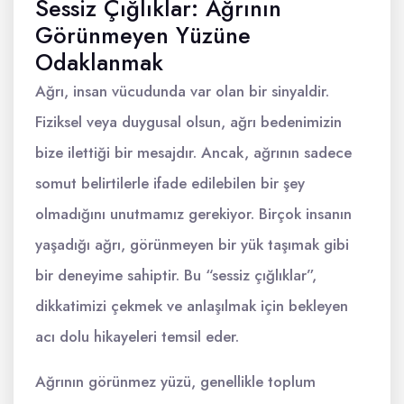
Sessiz Çığlıklar: Ağrının
Görünmeyen Yüzüne
Odaklanmak
Ağrı, insan vücudunda var olan bir sinyaldir.
Fiziksel veya duygusal olsun, ağrı bedenimizin
bize ilettiği bir mesajdır. Ancak, ağrının sadece
somut belirtilerle ifade edilebilen bir şey
olmadığını unutmamız gerekiyor. Birçok insanın
yaşadığı ağrı, görünmeyen bir yük taşımak gibi
bir deneyime sahiptir. Bu “sessiz çığlıklar”,
dikkatimizi çekmek ve anlaşılmak için bekleyen
acı dolu hikayeleri temsil eder.
Ağrının görünmez yüzü, genellikle toplum