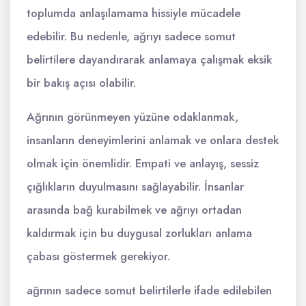
toplumda anlaşılamama hissiyle mücadele
edebilir. Bu nedenle, ağrıyı sadece somut
belirtilere dayandırarak anlamaya çalışmak eksik
bir bakış açısı olabilir.
Ağrının görünmeyen yüzüne odaklanmak,
insanların deneyimlerini anlamak ve onlara destek
olmak için önemlidir. Empati ve anlayış, sessiz
çığlıkların duyulmasını sağlayabilir. İnsanlar
arasında bağ kurabilmek ve ağrıyı ortadan
kaldırmak için bu duygusal zorlukları anlama
çabası göstermek gerekiyor.
ağrının sadece somut belirtilerle ifade edilebilen