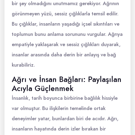
bir şey olmadığını unutmamız gerekiyor. Ağrının
görünmeyen yüzü, sessiz çığlıklarla temsil edilir.
Bu çığlıklar, insanların yaşadığı içsel sıkıntıları ve
toplumun bunu anlama sorununu vurgular. Ağrıya
empatiyle yaklaşarak ve sessiz çığlıkları duyarak,
insanlar arasında daha derin bir anlayış ve bağ
kurabiliriz.
Ağrı ve İnsan Bağları: Paylaşılan
Acıyla Güçlenmek
İnsanlık, tarih boyunca birbirine bağlılık hissiyle
var olmuştur. Bu ilişkilerin temelinde ortak
deneyimler yatar, bunlardan biri de acıdır. Ağrı,
insanların hayatında derin izler bırakan bir