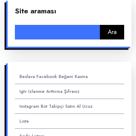
Site araması
Arama:
Bedava Facebook Beğeni Kasma
Igtv Izlenme Arttırma Şifresiz
Instagram Bot Takipçi Satın Al Ucuz
Liste