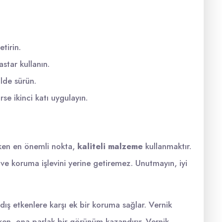
tirin.
star kullanın.
ilde sürün.
se ikinci katı uygulayın.
eken en önemli nokta,
kaliteli malzeme
kullanmaktır.
ve koruma işlevini yerine getiremez. Unutmayın, iyi
dış etkenlere karşı ek bir koruma sağlar. Vernik
n, ona parlak bir görünüm kazandırır. Vernik