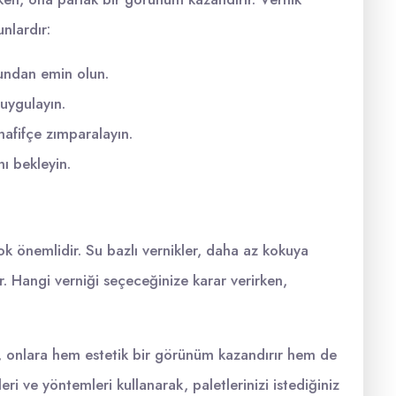
nlardır:
ğundan emin olun.
 uygulayın.
hafifçe zımparalayın.
nı bekleyin.
k önemlidir. Su bazlı vernikler, daha az kokuya
r. Hangi verniği seçeceğinize karar verirken,
, onlara hem estetik bir görünüm kazandırır hem de
i ve yöntemleri kullanarak, paletlerinizi istediğiniz