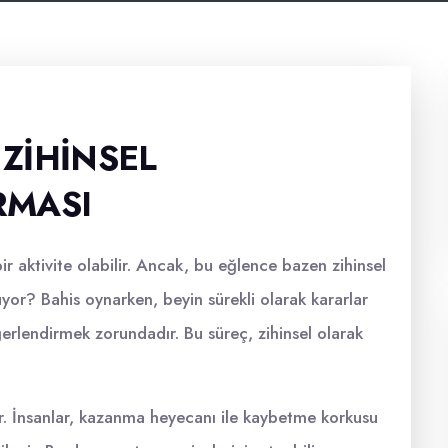
ZIHINSEL
RMASI
bir aktivite olabilir. Ancak, bu eğlence bazen zihinsel
uyor? Bahis oynarken, beyin sürekli olarak kararlar
ğerlendirmek zorundadır. Bu süreç, zihinsel olarak
ür. İnsanlar, kazanma heyecanı ile kaybetme korkusu