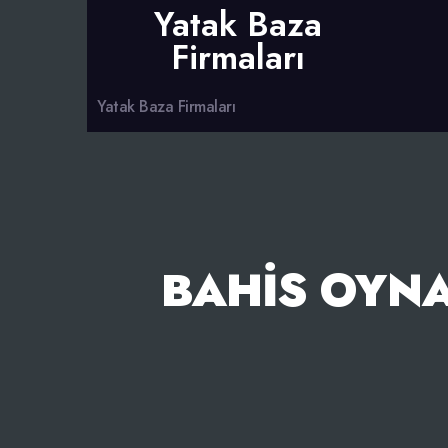
Yatak Baza
Firmaları
Yatak Baza Firmaları
BAHIS OYN