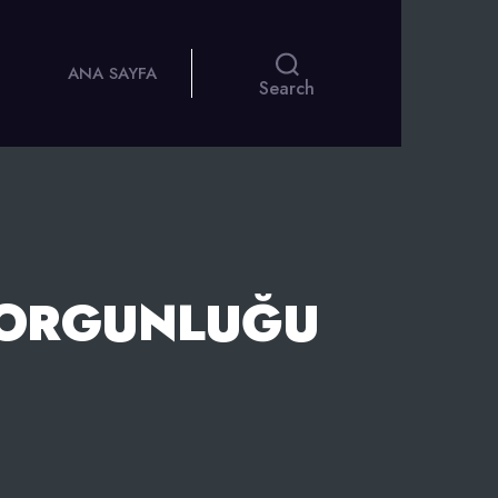
ANA SAYFA
Search
YORGUNLUĞU