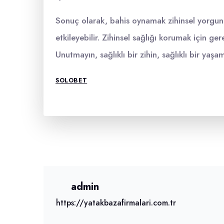
Sonuç olarak, bahis oynamak zihinsel yorgunlu
etkileyebilir. Zihinsel sağlığı korumak için ge
Unutmayın, sağlıklı bir zihin, sağlıklı bir yaşa
SOLOBET
admin
https://yatakbazafirmalari.com.tr