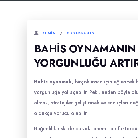
0 COMMENTS
ADMIN
BAHIS OYNAMANIN 
YORGUNLUĞU ARTI
Bahis oynamak
, birçok insan için eğlenceli 
yorgunluğa yol açabilir. Peki, neden böyle ol
almak, stratejiler geliştirmek ve sonuçları de
oldukça yorucu olabilir.
Bağımlılık riski de burada önemli bir faktörd