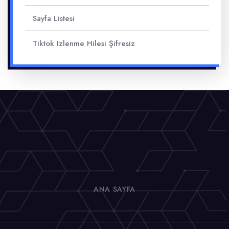
Sayfa Listesi
Tiktok Izlenme Hilesi Şifresiz
ANA SAYFA