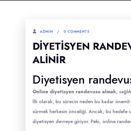
0 COMMENTS
ADMIN
DIYETISYEN RANDE
ALINIR
Diyetisyen randevus
Online diyetisyen randevusu almak
, sağlı
İlk olarak, bu sürecin neden bu kadar öneml
sürmek herkesin önceliği. Ancak, bu hedefe ul
diyetisyen devreye giriyor. Peki, online rande