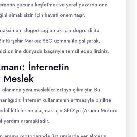
nternetin gücünü keşfetmek ve yerel pazarda öne
ni almak sizin için hayati önem taşır.
maksimum değeri sağlamak için doğru dijital
Bir Kırşehir Merkez SEO uzmanı ile çalışarak,
izi online dünyada başarıyla temsil edebilirsiniz.
manı: İnternetin
r Meslek
ma alanında yeni meslekler ortaya çıkmıştır. Bu
lığıdır. İnternet kullanımının artmasıyla birlikte
e hedef kitlelerine ulaşmak için SEO'yu (Arama Motoru
l yardım aramaktadır.
in arama motorlarında üst sıralarda yer almasını