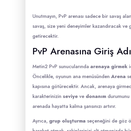
Unutmayın, PvP arenası sadece bir savaş ala
savaş, size yeni deneyimler kazandıracak ve g
getirecektir.
PvP Arenasına Giriş Adı
Metin2 PvP sunucularında
arenaya girmek
i
Öncelikle, oyunun ana menüsünden
Arena
se
kapısına götürecektir. Ancak, arenaya girm
karakterinizin
seviye
ve
donanım
durumunu k
arenada hayatta kalma şansınızı artırır.
Ayrıca,
grup oluşturma
seçeneğini de göz ön
hareket etmek, rakiplerinizi alt etmenizde bü