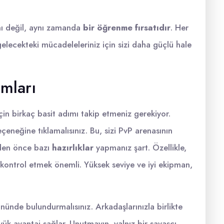
nı değil, aynı zamanda
bir öğrenme fırsatıdır
. Her
elecekteki mücadeleleriniz için sizi daha güçlü hale
mları
çin birkaç basit adımı takip etmeniz gerekiyor.
çeneğine tıklamalısınız. Bu, sizi PvP arenasının
eden önce bazı
hazırlıklar
yapmanız şart. Özellikle,
ontrol etmek önemli. Yüksek seviye ve iyi ekipman,
ünde bulundurmalısınız. Arkadaşlarınızla birlikte
yük avantaj sağlar. Unutmayın, yalnız bir savaşçı