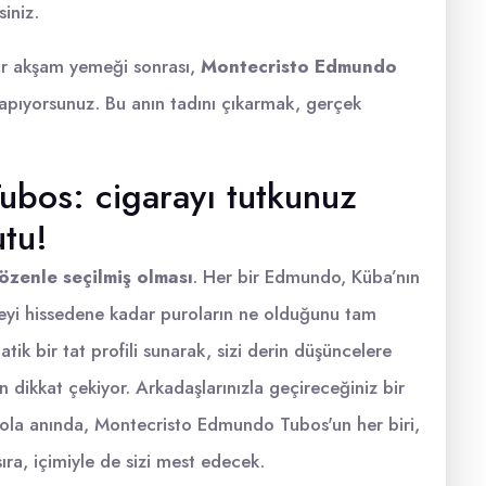
siniz.
 bir akşam yemeği sonrası,
Montecristo Edmundo
apıyorsunuz. Bu anın tadını çıkarmak, gerçek
bos: cigarayı tutkunuz
utu!
 özenle seçilmiş olması
. Her bir Edmundo, Küba’nın
liteyi hissedene kadar puroların ne olduğunu tam
k bir tat profili sunarak, sizi derin düşüncelere
dikkat çekiyor. Arkadaşlarınızla geçireceğiniz bir
ola anında, Montecristo Edmundo Tubos'un her biri,
sıra, içimiyle de sizi mest edecek.