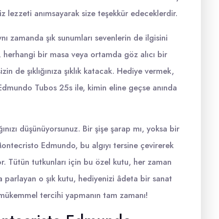
z lezzeti anımsayarak size teşekkür edeceklerdir.
nı zamanda şık sunumları sevenlerin de ilgisini
 herhangi bir masa veya ortamda göz alıcı bir
sizin de şıklığınıza şıklık katacak. Hediye vermek,
 Edmundo Tubos 25s ile, kimin eline geçse anında
ğınızı düşünüyorsunuz. Bir şişe şarap mı, yoksa bir
ntecristo Edmundo, bu algıyı tersine çevirerek
. Tütün tutkunları için bu özel kutu, her zaman
nda parlayan o şık kutu, hediyenizi âdeta bir sanat
bu mükemmel tercihi yapmanın tam zamanı!