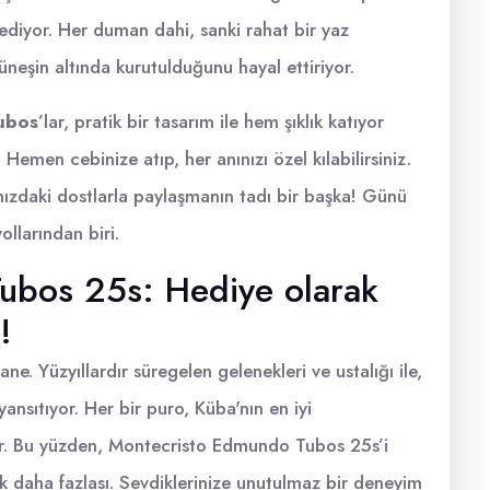
diyor. Her duman dahi, sanki rahat bir yaz
neşin altında kurutulduğunu hayal ettiriyor.
ubos
’lar, pratik bir tasarım ile hem şıklık katıyor
Hemen cebinize atıp, her anınızı özel kılabilirsiniz.
ınızdaki dostlarla paylaşmanın tadı bir başka! Günü
ollarından biri.
ubos 25s: Hediye olarak
!
e. Yüzyıllardır süregelen gelenekleri ve ustalığı ile,
ansıtıyor. Her bir puro, Küba'nın en iyi
yor. Bu yüzden, Montecristo Edmundo Tubos 25s’i
 daha fazlası. Sevdiklerinize unutulmaz bir deneyim