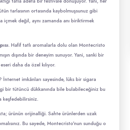
tığı tatla adeta bir festivale dönüşüyor. Yani, her
tütün tarlasının ortasında kaybolmuşsunuz gibi
a içmek değil, aynı zamanda anı biriktirmek
pısı
. Hafif tatlı aromalarla dolu olan Montecristo
ışın dışında bir deneyim sunuyor. Yani, sanki bir
 eseri daha da özel kılıyor.
 İnternet imkânları sayesinde, lüks bir sigara
gi bir tütüncü dükkanında bile bulabileceğiniz bu
 keşfedebilirsiniz.
a; ürünün orijinalliği. Sahte ürünlerden uzak
yapmalısınız. Bu sayede, Montecristo'nun sunduğu o