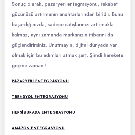
Sonuç olarak, pazaryeri entegrasyonu, rekabet
gücünüzü artırmanın anahtarlarından biridir. Bunu
başardığınızda, sadece satışlarınızı artırmakla
kalmaz, aynı zamanda markanızın itibarını da
güçlendirirsiniz. Unutmayın, dijital dünyada var
olmak için bu adımları atmak şart. Şimdi harekete
geçme zamanı!
PAZARYERI ENTEGRASYONU
TRENDYOL ENTEGRASYONU
HEPSIBURADA ENTEGRASYONU
AMAZON ENTEGRASYONU