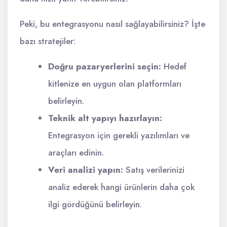
Peki, bu entegrasyonu nasıl sağlayabilirsiniz? İşte
bazı stratejiler:
Doğru pazaryerlerini seçin:
Hedef
kitlenize en uygun olan platformları
belirleyin.
Teknik alt yapıyı hazırlayın:
Entegrasyon için gerekli yazılımları ve
araçları edinin.
Veri analizi yapın:
Satış verilerinizi
analiz ederek hangi ürünlerin daha çok
ilgi gördüğünü belirleyin.