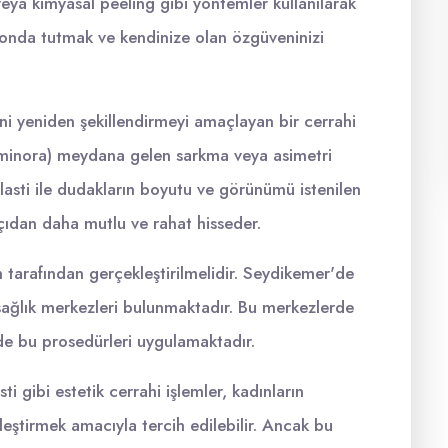
eya kimyasal peeling gibi yöntemler kullanılarak
bir tonda tutmak ve kendinize olan özgüveninizi
rini yeniden şekillendirmeyi amaçlayan bir cerrahi
a minora) meydana gelen sarkma veya asimetri
plasti ile dudakların boyutu ve görünümü istenilen
açıdan daha mutlu ve rahat hisseder.
h tarafından gerçekleştirilmelidir. Seydikemer'de
i sağlık merkezleri bulunmaktadır. Bu merkezlerde
ilde bu prosedürleri uygulamaktadır.
 gibi estetik cerrahi işlemler, kadınların
ileştirmek amacıyla tercih edilebilir. Ancak bu