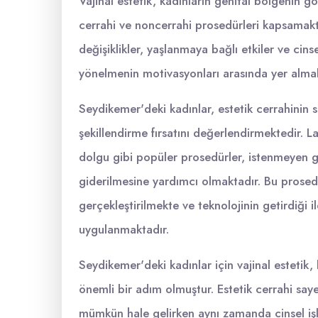
Vajinal estetik, kadınların genital bölgenin görü
cerrahi ve noncerrahi prosedürleri kapsamakta
değişiklikler, yaşlanmaya bağlı etkiler ve cins
yönelmenin motivasyonları arasında yer almak
Seydikemer'deki kadınlar, estetik cerrahinin s
şekillendirme fırsatını değerlendirmektedir. La
dolgu gibi popüler prosedürler, istenmeyen g
giderilmesine yardımcı olmaktadır. Bu prosedü
gerçekleştirilmekte ve teknolojinin getirdiği i
uygulanmaktadır.
Seydikemer'deki kadınlar için vajinal esteti
önemli bir adım olmuştur. Estetik cerrahi sa
mümkün hale gelirken aynı zamanda cinsel işl