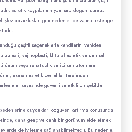
nümü ve işlevi ile ilgili endişelerini ele alan çeşitli
dır. Estetik kaygılarının yanı sıra doğum sonrası
el işlev bozuklukları gibi nedenler de vajinal estetiğe
tadır.
unduğu çeşitli seçeneklerle kendilerini yeniden
bioplasti, vajinoplasti, klitoral estetik ve dermal
örünüm veya rahatsızlık verici semptomların
rler, uzman estetik cerrahlar tarafından
lerlemeler sayesinde güvenli ve etkili bir şekilde
k, bedenlerine duydukları özgüveni artırma konusunda
yesinde, daha genç ve canlı bir görünüm elde etmek
evlerde de iyileşme sağlanabilmektedir. Bu nedenle,