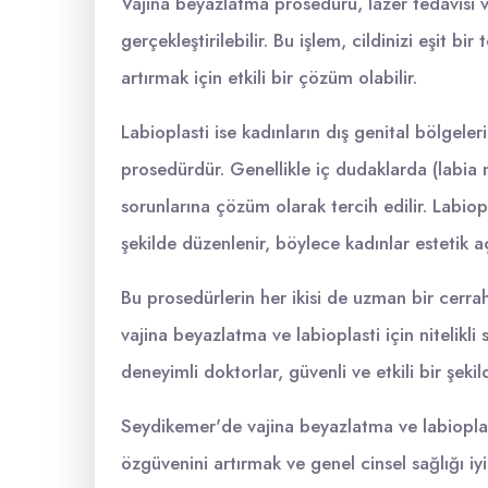
Vajina beyazlatma prosedürü, lazer tedavisi v
gerçekleştirilebilir. Bu işlem, cildinizi eşit 
artırmak için etkili bir çözüm olabilir.
Labioplasti ise kadınların dış genital bölgele
prosedürdür. Genellikle iç dudaklarda (labi
sorunlarına çözüm olarak tercih edilir. Labio
şekilde düzenlenir, böylece kadınlar estetik 
Bu prosedürlerin her ikisi de uzman bir cerra
vajina beyazlatma ve labioplasti için nitelikl
deneyimli doktorlar, güvenli ve etkili bir şek
Seydikemer'de vajina beyazlatma ve labioplasti
özgüvenini artırmak ve genel cinsel sağlığı iy