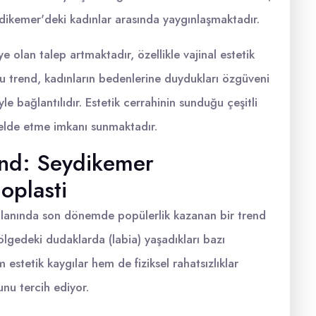
ydikemer'deki kadınlar arasında yaygınlaşmaktadır.
e olan talep artmaktadır, özellikle vajinal estetik
Bu trend, kadınların bedenlerine duydukları özgüveni
le bağlantılıdır. Estetik cerrahinin sunduğu çeşitli
ı elde etme imkanı sunmaktadır.
end: Seydikemer
ioplasti
 alanında son dönemde popülerlik kazanan bir trend
bölgedeki dudaklarda (labia) yaşadıkları bazı
 estetik kaygılar hem de fiziksel rahatsızlıklar
nu tercih ediyor.