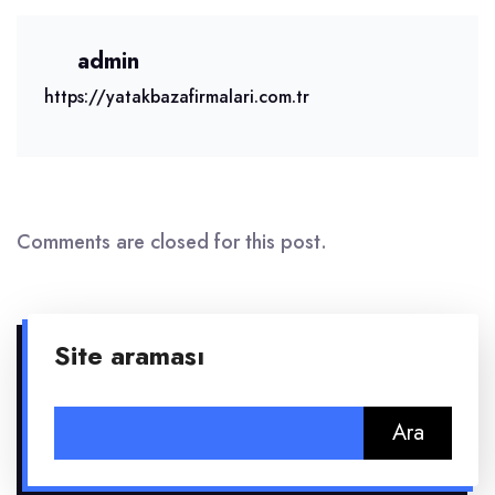
admin
https://yatakbazafirmalari.com.tr
Comments are closed for this post.
Site araması
Arama: