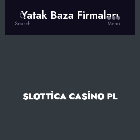
Yatak Baza Firmaları
Search
Menu
SLOTTICA CASINO PL