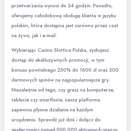
przetwarzania wynosi do 24 godzin. Ponadto,
oferujemy całodobową obsługę klienta w języku
polskim, która dostępna jest zarówno przez czat
na żywo, jak i e-mail.
Wybierając Casino Slottica Polska, zyskujesz
dostęp do ekskluzywnych promocji, w tym
bonusu powitalnego 250% do 1600 zł oraz 300
darmowych spinów na najpopularniejsze gry.
Niezależnie od tego, czy grasz na komputerze,
tablecie czy smartfonie, nasza platforma
zapewnia płynne działanie na każdym
urządzeniu. Sprawdź już dziś i dołącz do
społeczności ponad 500 000 aktywnych graczy