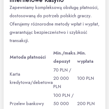
Zapewniamy kompleksową obsługę płatności,
dostosowaną do potrzeb polskich graczy.
Oferujemy różnorodne metody wpłat i wypłat,
gwarantując bezpieczeństwo i szybkość
transakcji.
Min./maks.
Min.
Metoda płatności
Cza
depozyt
wypłata
70 PLN /
Karta
20 000
100 PLN
Na
kredytowa/debetowa
PLN
100 PLN /
Przelew bankowy
50 000
200 PLN
1-3