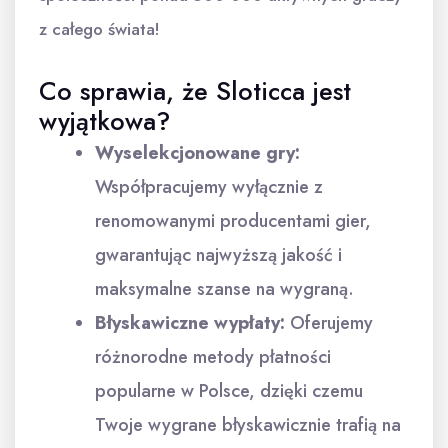
z całego świata!
Co sprawia, że Sloticca jest
wyjątkowa?
Wyselekcjonowane gry:
Współpracujemy wyłącznie z
renomowanymi producentami gier,
gwarantując najwyższą jakość i
maksymalne szanse na wygraną.
Błyskawiczne wypłaty:
Oferujemy
różnorodne metody płatności
popularne w Polsce, dzięki czemu
Twoje wygrane błyskawicznie trafią na