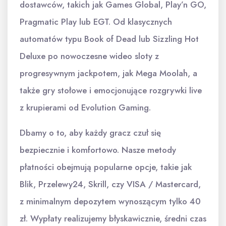
dostawców, takich jak Games Global, Play’n GO,
Pragmatic Play lub EGT. Od klasycznych
automatów typu Book of Dead lub Sizzling Hot
Deluxe po nowoczesne wideo sloty z
progresywnym jackpotem, jak Mega Moolah, a
także gry stołowe i emocjonujące rozgrywki live
z krupierami od Evolution Gaming.
Dbamy o to, aby każdy gracz czuł się
bezpiecznie i komfortowo. Nasze metody
płatności obejmują popularne opcje, takie jak
Blik, Przelewy24, Skrill, czy VISA / Mastercard,
z minimalnym depozytem wynoszącym tylko 40
zł. Wypłaty realizujemy błyskawicznie, średni czas