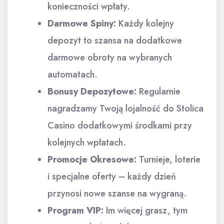
konieczności wpłaty.
Darmowe Spiny:
Każdy kolejny
depozyt to szansa na dodatkowe
darmowe obroty na wybranych
automatach.
Bonusy Depozytowe:
Regularnie
nagradzamy Twoją lojalność do Stolica
Casino dodatkowymi środkami przy
kolejnych wpłatach.
Promocje Okresowe:
Turnieje, loterie
i specjalne oferty – każdy dzień
przynosi nowe szanse na wygraną.
Program VIP:
Im więcej grasz, tym