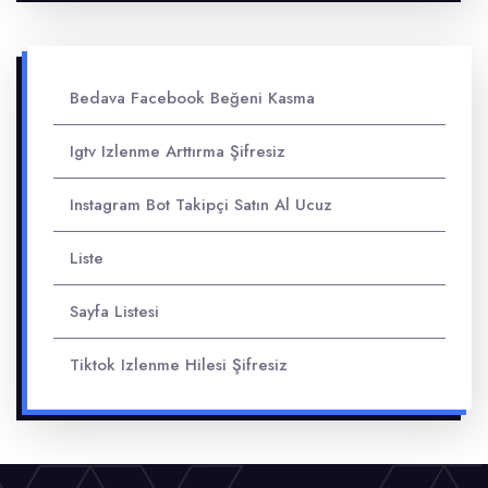
Bedava Facebook Beğeni Kasma
Igtv Izlenme Arttırma Şifresiz
Instagram Bot Takipçi Satın Al Ucuz
Liste
Sayfa Listesi
Tiktok Izlenme Hilesi Şifresiz