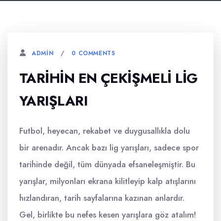
0 COMMENTS
ADMIN
TARIHIN EN ÇEKIŞMELI LIG
YARIŞLARI
Futbol, heyecan, rekabet ve duygusallıkla dolu
bir arenadır. Ancak bazı lig yarışları, sadece spor
tarihinde değil, tüm dünyada efsaneleşmiştir. Bu
yarışlar, milyonları ekrana kilitleyip kalp atışlarını
hızlandıran, tarih sayfalarına kazınan anlardır.
Gel, birlikte bu nefes kesen yarışlara göz atalım!