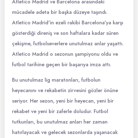
Atletico Madrid ve Barcelona arasındaki
mücadele adeta bir başka düzeye taşındı.
Atletico Madrid'in ezeli rakibi Barcelona'ya karşı
gösterdiği direniş ve son haftalara kadar süren
çekişme, futbolseverlere unutulmaz anlar yaşattı.
Atletico Madrid o sezonun şampiyonu oldu ve
futbol tarihine geçen bir başarıya imza attı.
Bu unutulmaz lig maratonları, futbolun
heyecanını ve rekabetin zirvesini gözler önüne
seriyor. Her sezon, yeni bir heyecan, yeni bir
rekabet ve yeni bir zaferle doludur. Futbol
tutkunları, bu unutulmaz anları her zaman
hatırlayacak ve gelecek sezonlarda yaşanacak