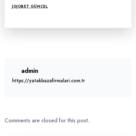
JOJOBET GÜNCEL
admin
https://yatakbazafirmalari.com.tr
Comments are closed for this post.