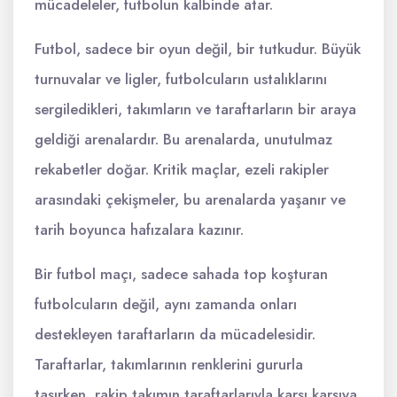
mücadeleler, futbolun kalbinde atar.
Futbol, sadece bir oyun değil, bir tutkudur. Büyük
turnuvalar ve ligler, futbolcuların ustalıklarını
sergiledikleri, takımların ve taraftarların bir araya
geldiği arenalardır. Bu arenalarda, unutulmaz
rekabetler doğar. Kritik maçlar, ezeli rakipler
arasındaki çekişmeler, bu arenalarda yaşanır ve
tarih boyunca hafızalara kazınır.
Bir futbol maçı, sadece sahada top koşturan
futbolcuların değil, aynı zamanda onları
destekleyen taraftarların da mücadelesidir.
Taraftarlar, takımlarının renklerini gururla
taşırken, rakip takımın taraftarlarıyla karşı karşıya