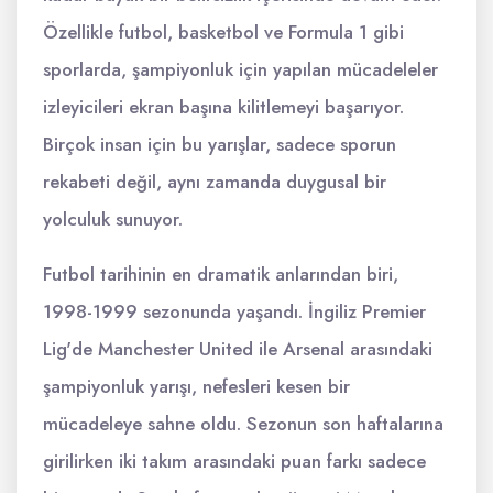
Özellikle futbol, basketbol ve Formula 1 gibi
sporlarda, şampiyonluk için yapılan mücadeleler
izleyicileri ekran başına kilitlemeyi başarıyor.
Birçok insan için bu yarışlar, sadece sporun
rekabeti değil, aynı zamanda duygusal bir
yolculuk sunuyor.
Futbol tarihinin en dramatik anlarından biri,
1998-1999 sezonunda yaşandı. İngiliz Premier
Lig'de Manchester United ile Arsenal arasındaki
şampiyonluk yarışı, nefesleri kesen bir
mücadeleye sahne oldu. Sezonun son haftalarına
girilirken iki takım arasındaki puan farkı sadece