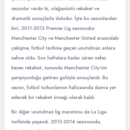
sezonlar vardır ki, olağanüstü rekabet ve
dramatik sonuçlarla doludur. İşte bu sezonlardan
biri, 2011-2012 Premier Lig sezonudur.
Manchester City ve Manchester United arasındaki
çekişme, futbol tarihine geçen unutulmaz anlara
sahne oldu. Son haftalara kadar süren nefes
kesen rekabet, sonunda Manchester City'nin
şampiyonluğu getiren golüyle sonuçlandı. Bu
sezon, futbol tutkunlarının hafızasında daima yer
edecek bir rekabet örneği olarak kaldı.
Bir diğer unutulmaz lig maratonu da La Liga
tarihinde yaşandı. 2013-2014 sezonunda,