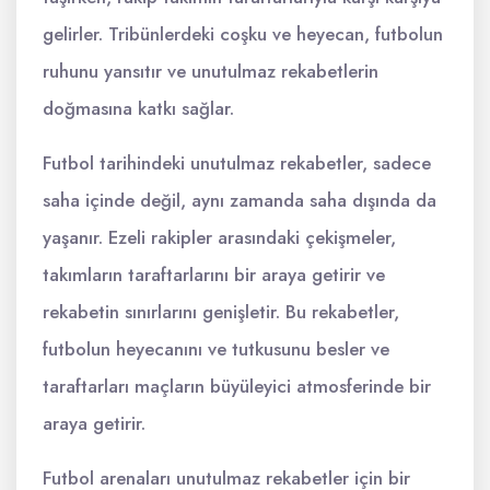
gelirler. Tribünlerdeki coşku ve heyecan, futbolun
ruhunu yansıtır ve unutulmaz rekabetlerin
doğmasına katkı sağlar.
Futbol tarihindeki unutulmaz rekabetler, sadece
saha içinde değil, aynı zamanda saha dışında da
yaşanır. Ezeli rakipler arasındaki çekişmeler,
takımların taraftarlarını bir araya getirir ve
rekabetin sınırlarını genişletir. Bu rekabetler,
futbolun heyecanını ve tutkusunu besler ve
taraftarları maçların büyüleyici atmosferinde bir
araya getirir.
Futbol arenaları unutulmaz rekabetler için bir