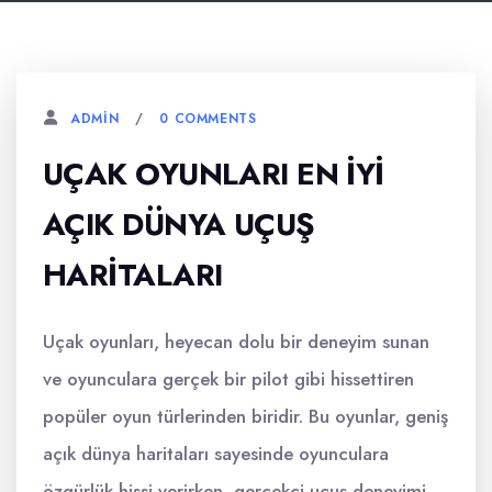
0 COMMENTS
ADMIN
UÇAK OYUNLARI EN İYI
AÇIK DÜNYA UÇUŞ
HARITALARI
Uçak oyunları, heyecan dolu bir deneyim sunan
ve oyunculara gerçek bir pilot gibi hissettiren
popüler oyun türlerinden biridir. Bu oyunlar, geniş
açık dünya haritaları sayesinde oyunculara
özgürlük hissi verirken, gerçekçi uçuş deneyimi