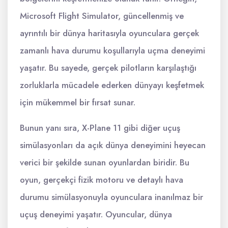
Microsoft Flight Simulator, güncellenmiş ve
ayrıntılı bir dünya haritasıyla oyunculara gerçek
zamanlı hava durumu koşullarıyla uçma deneyimi
yaşatır. Bu sayede, gerçek pilotların karşılaştığı
zorluklarla mücadele ederken dünyayı keşfetmek
için mükemmel bir fırsat sunar.
Bunun yanı sıra, X-Plane 11 gibi diğer uçuş
simülasyonları da açık dünya deneyimini heyecan
verici bir şekilde sunan oyunlardan biridir. Bu
oyun, gerçekçi fizik motoru ve detaylı hava
durumu simülasyonuyla oyunculara inanılmaz bir
uçuş deneyimi yaşatır. Oyuncular, dünya