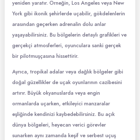
yeniden yaratır. Örneğin, Los Angeles veya New
York gibi ikonik şehirlerde uçabilir, gökdelenlerin
arasından geçerken adrenalin dolu anlar
yaşayabilirsiniz. Bu bölgelerin detaylı grafikleri ve
gerçekçi atmosferleri, oyunculara sanki gerçek
bir pilotmuşçasına hissettirir.
Ayrıca, tropikal adalar veya dağlık bölgeler gibi
doğal güzellikler de uçak oyunlarının cazibesini
artırır. Büyük okyanuslarda veya engin
ormanlarda uçarken, etkileyici manzaralar
eşliğinde kendinizi kaybedebilirsiniz. Bu açık
dünya bölgeleri, heyecan verici görevler
sunarken aynı zamanda keşif ve serbest uçuş