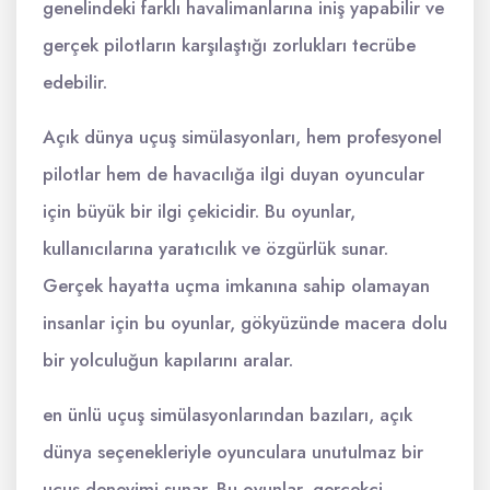
genelindeki farklı havalimanlarına iniş yapabilir ve
gerçek pilotların karşılaştığı zorlukları tecrübe
edebilir.
Açık dünya uçuş simülasyonları, hem profesyonel
pilotlar hem de havacılığa ilgi duyan oyuncular
için büyük bir ilgi çekicidir. Bu oyunlar,
kullanıcılarına yaratıcılık ve özgürlük sunar.
Gerçek hayatta uçma imkanına sahip olamayan
insanlar için bu oyunlar, gökyüzünde macera dolu
bir yolculuğun kapılarını aralar.
en ünlü uçuş simülasyonlarından bazıları, açık
dünya seçenekleriyle oyunculara unutulmaz bir
uçuş deneyimi sunar. Bu oyunlar, gerçekçi