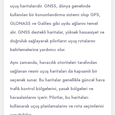
uçuş haritalarıdır. GNSS, dünya genelinde
kullanılan bir konumlandırma sistemi olup GPS,
GLONASS ve Galileo gibi uydu ağlarını temel
alır. GNSS destekli haritalar, yüksek hassasiyet ve
doğruluk sağlayarak pilotların uçuş rotalarını
belirlemelerine yardımcı olur.
Aynı zamanda, havacılık otoriteleri tarafından
sağlanan resmi uçuş haritaları da kapsamlı bir
seçenek sunar. Bu haritalar genellikle güncel hava
trafik kontrol bölgelerini, yasak bölgeleri ve
havaalanlarını içerir. Pilotlar, bu haritaları
kullanarak uçuş planlamalarını ve rota seçimlerini
yapabilirler.