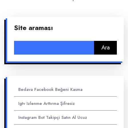
Site araması
Arama:
Bedava Facebook Beğeni Kasma
Igtv Izlenme Arttırma Şifresiz
Instagram Bot Takipçi Satın Al Ucuz