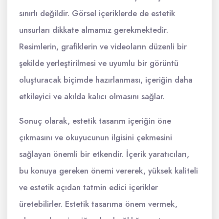
sınırlı değildir. Görsel içeriklerde de estetik
unsurları dikkate almamız gerekmektedir.
Resimlerin, grafiklerin ve videoların düzenli bir
şekilde yerleştirilmesi ve uyumlu bir görüntü
oluşturacak biçimde hazırlanması, içeriğin daha
etkileyici ve akılda kalıcı olmasını sağlar.
Sonuç olarak, estetik tasarım içeriğin öne
çıkmasını ve okuyucunun ilgisini çekmesini
sağlayan önemli bir etkendir. İçerik yaratıcıları,
bu konuya gereken önemi vererek, yüksek kaliteli
ve estetik açıdan tatmin edici içerikler
üretebilirler. Estetik tasarıma önem vermek,