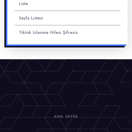
Liste
Sayfa Listesi
Tiktok Izlenme Hilesi Şifresiz
ANA SAYFA