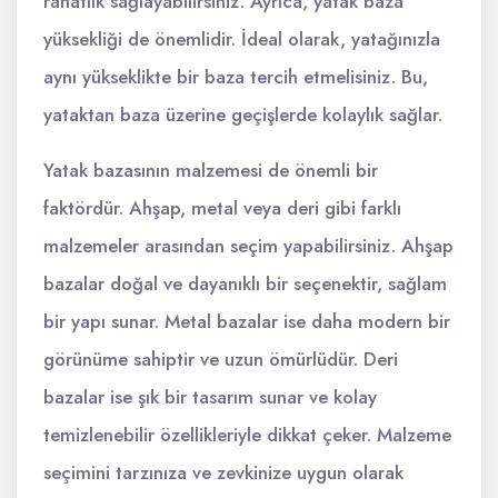
rahatlık sağlayabilirsiniz. Ayrıca, yatak baza
yüksekliği de önemlidir. İdeal olarak, yatağınızla
aynı yükseklikte bir baza tercih etmelisiniz. Bu,
yataktan baza üzerine geçişlerde kolaylık sağlar.
Yatak bazasının malzemesi de önemli bir
faktördür. Ahşap, metal veya deri gibi farklı
malzemeler arasından seçim yapabilirsiniz. Ahşap
bazalar doğal ve dayanıklı bir seçenektir, sağlam
bir yapı sunar. Metal bazalar ise daha modern bir
görünüme sahiptir ve uzun ömürlüdür. Deri
bazalar ise şık bir tasarım sunar ve kolay
temizlenebilir özellikleriyle dikkat çeker. Malzeme
seçimini tarzınıza ve zevkinize uygun olarak