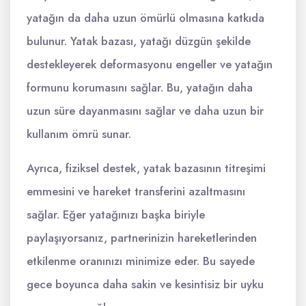
yatağın da daha uzun ömürlü olmasına katkıda
bulunur. Yatak bazası, yatağı düzgün şekilde
destekleyerek deformasyonu engeller ve yatağın
formunu korumasını sağlar. Bu, yatağın daha
uzun süre dayanmasını sağlar ve daha uzun bir
kullanım ömrü sunar.
Ayrıca, fiziksel destek, yatak bazasının titreşimi
emmesini ve hareket transferini azaltmasını
sağlar. Eğer yatağınızı başka biriyle
paylaşıyorsanız, partnerinizin hareketlerinden
etkilenme oranınızı minimize eder. Bu sayede
gece boyunca daha sakin ve kesintisiz bir uyku