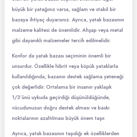
büyük bir yatağınız varsa, sağlam ve stabil bir
bazaya ihtiyaç duyarsınız. Ayrıca, yatak bazasının
malzeme kalitesi de önemlidir. Ahşap veya metal
gibi dayanıklı malzemeler tercih edilmelidir.
Konfor da yatak bazası seçiminin önemli bir
unsurdur. Özellikle hibrit veya köpük yataklarla
kullanıldığında, bazanın destek sağlama yeteneği
çok değerlidir. Ortalama bir insanın yaklaşık
1/3’ünü uykuda geçirdiği düşünüldüğünde,
vücudunuzun doğru destek alması ve baskı
noktalarının azaltılması büyük önem taşır.
Ayrıca, yatak bazasının taşıdığı ek özelliklerden