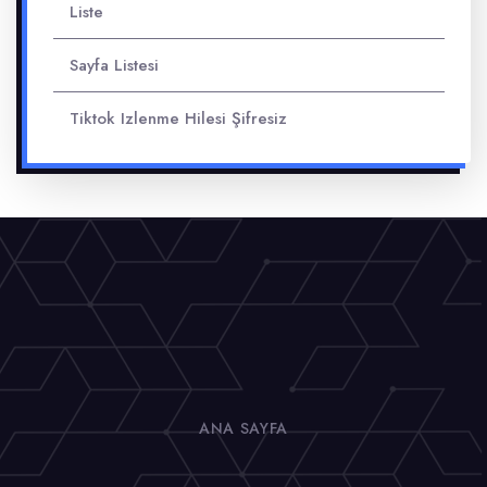
Liste
Sayfa Listesi
Tiktok Izlenme Hilesi Şifresiz
ANA SAYFA