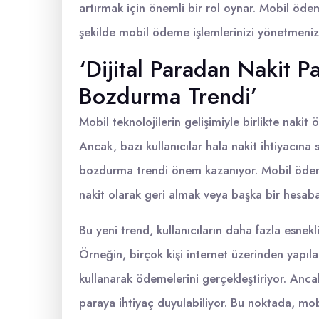
artırmak için önemli bir rol oynar. Mobil öde
şekilde mobil ödeme işlemlerinizi yönetmeniz
‘Dijital Paradan Nakit 
Bozdurma Trendi’
Mobil teknolojilerin gelişimiyle birlikte nakit
Ancak, bazı kullanıcılar hala nakit ihtiyacına
bozdurma trendi önem kazanıyor. Mobil ödem
nakit olarak geri almak veya başka bir hesaba
Bu yeni trend, kullanıcıların daha fazla esnekl
Örneğin, birçok kişi internet üzerinden yapıl
kullanarak ödemelerini gerçekleştiriyor. Anca
paraya ihtiyaç duyulabiliyor. Bu noktada, m