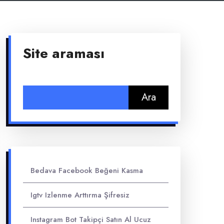
Site araması
Arama:
Bedava Facebook Beğeni Kasma
Igtv Izlenme Arttırma Şifresiz
Instagram Bot Takipçi Satın Al Ucuz