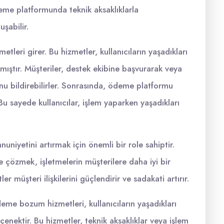
eme platformunda teknik aksaklıklarla
uşabilir.
eri girer. Bu hizmetler, kullanıcıların yaşadıkları
nmıştır. Müşteriler, destek ekibine başvurarak veya
unu bildirebilirler. Sonrasında, ödeme platformu
 Bu sayede kullanıcılar, işlem yaparken yaşadıkları
iyetini artırmak için önemli bir role sahiptir.
lde çözmek, işletmelerin müşterilere daha iyi bir
 müşteri ilişkilerini güçlendirir ve sadakati artırır.
me bozum hizmetleri, kullanıcıların yaşadıkları
seçenektir. Bu hizmetler, teknik aksaklıklar veya işlem